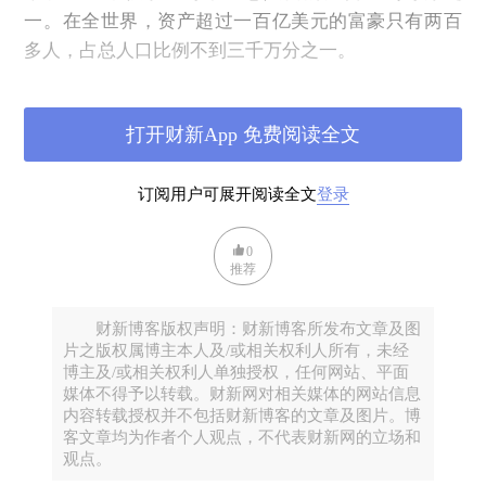
一。在全世界，资产超过一百亿美元的富豪只有两百
多人，占总人口比例不到三千万分之一。
4/
人们是否有意识到媒体上鼓吹传播的各种亿万富翁
的励志故事，实际上概率比男性活到 109岁还要低，
打开财新App 免费阅读全文
比活到 106岁的概率要低 90%，比活到 102岁要低
99%? 那么
在高科技迅猛发展的时代，拼死拼活追求金
订阅用户可展开阅读全文
登录
钱的一个小概率的数字目标 (实际上可以由央行随便
印)，天天拿那些千万分之一，一亿分之一概率的超级
0
富豪的极端个例来给自己打鸡血，但因劳累过度不到
推荐
八十岁就认命的挂掉了，而无法见证参与后面三十年
的翻天覆地的变化，是不是极为愚蠢极为短视?
财新博客版权声明：财新博客所发布文章及图
片之版权属博主本人及/或相关权利人所有，未经
5/
从1947年科学家发明晶体管开始，高科技行业每隔
博主及/或相关权利人单独授权，任何网站、平面
大约 15年会发生一次重大范式转移 (Paradigm shift) 。
媒体不得予以转载。财新网对相关媒体的网站信息
内容转载授权并不包括财新博客的文章及图片。博
笔者在此挑选了几个标志性的事件：
客文章均为作者个人观点，不代表财新网的立场和
1947年 12月贝尔实验室发明第一个点接触晶体管， 晶
观点。