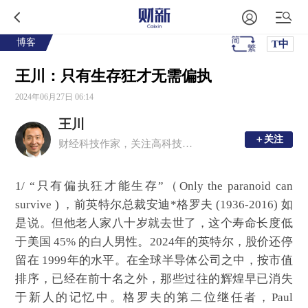
博客
T中
王川：只有生存狂才无需偏执
2024年06月27日 06:14
王川
＋关注
＋关注
财经科技作家，关注高科技时代的财富创造。太极拳游泳爱好者
1/
“只有偏执狂才能生存”（Only the paranoid can
survive ) ，前英特尔总裁安迪*格罗夫 (1936-2016) 如
是说。但他老人家八十岁就去世了，这个寿命长度低
于美国 45% 的白人男性。2024年的英特尔，股价还停
留在 1999年的水平。在全球半导体公司之中，按市值
排序，已经在前十名之外，那些过往的辉煌早已消失
于新人的记忆中。格罗夫的第二位继任者，Paul